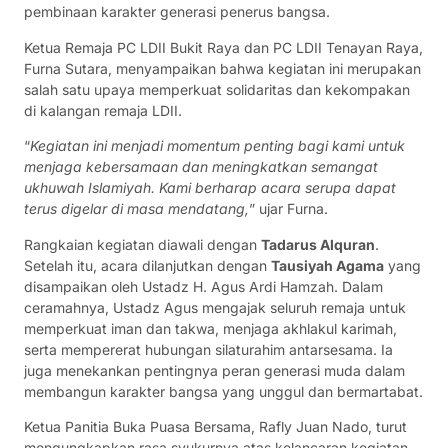
pembinaan karakter generasi penerus bangsa.
Ketua Remaja PC LDII Bukit Raya dan PC LDII Tenayan Raya,
Furna Sutara, menyampaikan bahwa kegiatan ini merupakan
salah satu upaya memperkuat solidaritas dan kekompakan
di kalangan remaja LDII.
“
Kegiatan ini menjadi momentum penting bagi kami untuk
menjaga kebersamaan dan meningkatkan semangat
ukhuwah Islamiyah. Kami berharap acara serupa dapat
terus digelar di masa mendatang,
” ujar Furna.
Rangkaian kegiatan diawali dengan
Tadarus Alquran
.
Setelah itu, acara dilanjutkan dengan
Tausiyah Agama
yang
disampaikan oleh Ustadz H. Agus Ardi Hamzah. Dalam
ceramahnya, Ustadz Agus mengajak seluruh remaja untuk
memperkuat iman dan takwa, menjaga akhlakul karimah,
serta mempererat hubungan silaturahim antarsesama. Ia
juga menekankan pentingnya peran generasi muda dalam
membangun karakter bangsa yang unggul dan bermartabat.
Ketua Panitia Buka Puasa Bersama, Rafly Juan Nado, turut
mengungkapkan rasa syukurnya atas kelancaran kegiatan