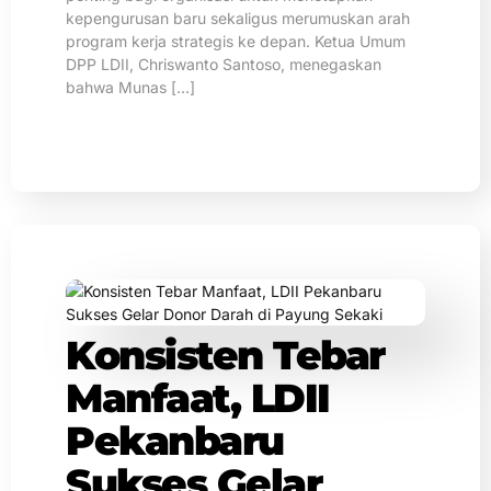
kepengurusan baru sekaligus merumuskan arah
program kerja strategis ke depan. Ketua Umum
DPP LDII, Chriswanto Santoso, menegaskan
bahwa Munas […]
Konsisten Tebar
Manfaat, LDII
Pekanbaru
Sukses Gelar