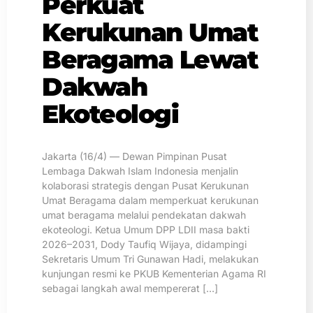
Perkuat
Kerukunan Umat
Beragama Lewat
Dakwah
Ekoteologi
Jakarta (16/4) — Dewan Pimpinan Pusat
Lembaga Dakwah Islam Indonesia menjalin
kolaborasi strategis dengan Pusat Kerukunan
Umat Beragama dalam memperkuat kerukunan
umat beragama melalui pendekatan dakwah
ekoteologi. Ketua Umum DPP LDII masa bakti
2026–2031, Dody Taufiq Wijaya, didampingi
Sekretaris Umum Tri Gunawan Hadi, melakukan
kunjungan resmi ke PKUB Kementerian Agama RI
sebagai langkah awal mempererat […]