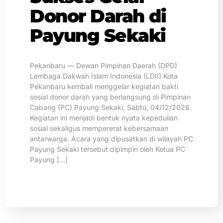
Donor Darah di
Payung Sekaki
Pekanbaru — Dewan Pimpinan Daerah (DPD)
Lembaga Dakwah Islam Indonesia (LDII) Kota
Pekanbaru kembali menggelar kegiatan bakti
sosial donor darah yang berlangsung di Pimpinan
Cabang (PC) Payung Sekaki, Sabtu, 04/12/2026.
Kegiatan ini menjadi bentuk nyata kepedulian
sosial sekaligus mempererat kebersamaan
antarwarga. Acara yang dipusatkan di wilayah PC
Payung Sekaki tersebut dipimpin oleh Ketua PC
Payung […]