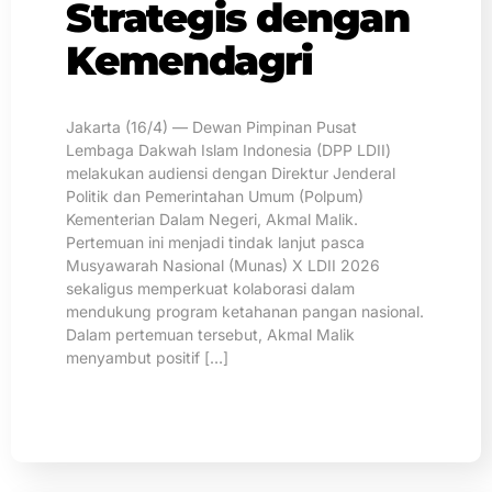
Strategis dengan
Kemendagri
Jakarta (16/4) — Dewan Pimpinan Pusat
Lembaga Dakwah Islam Indonesia (DPP LDII)
melakukan audiensi dengan Direktur Jenderal
Politik dan Pemerintahan Umum (Polpum)
Kementerian Dalam Negeri, Akmal Malik.
Pertemuan ini menjadi tindak lanjut pasca
Musyawarah Nasional (Munas) X LDII 2026
sekaligus memperkuat kolaborasi dalam
mendukung program ketahanan pangan nasional.
Dalam pertemuan tersebut, Akmal Malik
menyambut positif […]