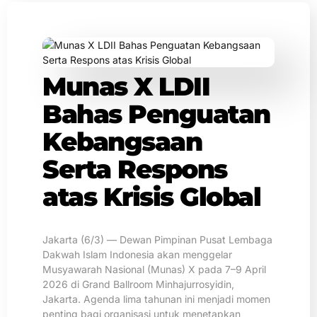
Munas X LDII
Bahas Penguatan
Kebangsaan
Serta Respons
atas Krisis Global
Jakarta (6/3) — Dewan Pimpinan Pusat Lembaga
Dakwah Islam Indonesia akan menggelar
Musyawarah Nasional (Munas) X pada 7–9 April
2026 di Grand Ballroom Minhajurrosyidin,
Jakarta. Agenda lima tahunan ini menjadi momen
penting bagi organisasi untuk menetapkan