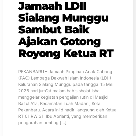
Jamaah LDII
Sialang Munggu
Sambut Baik
Ajakan Gotong
Royong Ketua RT
PEKANBARU – Jamaah Pimpinan Anak Cabang
(PAC) Lembaga Dakwah Islam Indonesia (LDII)
Kelurahan Sialang Munggu pada tanggal 15 Mei
2026 hari jum”at malam habis sholat isha
menggelar kegiatan pengajian rutin di Masjid
Baitul A’la, Kecamatan Tuah Madani, Kota
Pekanbaru. Acara ini dihadiri langsung oleh Ketua
RT 01 RW 31, Ibu Aprianti, yang memberikan
pengarahan penting […]