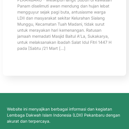
Panam diselimuti awan mendung dan hujan lebat
mengguyur sejak pagi buta, antusiasme warga
LDII dan masyarakat sekitar Kelurahan Sialang
Munggu, Kecamatan Tuah Madani, tidak surut
untuk merayakan hari kemenangan. Ratusan
jamaah memadati Masjid Baitul A’La, Sukakarya,
untuk melaksanakan ibadah Salat Idul Fitri 1447 H
pada [Sabtu /21 Mart […]
Website ini menyajikan berbagai informasi dan kegiatan
Lembaga Dakwah Islam Indonesia (LDII) Pekanbaru dengan
akurat dan terpercaya.