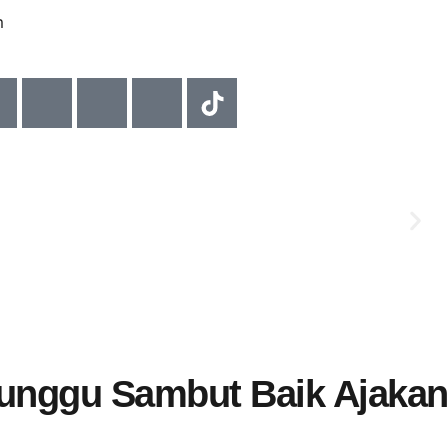
m
L
Munggu Sambut Baik Ajakan