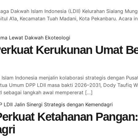
 Dakwah Islam Indonesia (LDII) Kelurahan Sialang Mungg
itul A’la, Kecamatan Tuah Madani, Kota Pekanbaru. Acara ini
erkuat Kerukunan Umat B
slam Indonesia menjalin kolaborasi strategis dengan Pu
tua Umum DPP LDII masa bakti 2026–2031, Dody Taufiq Wi
I sebagai langkah awal mempererat […]
erkuat Ketahanan Pangan: 
gri