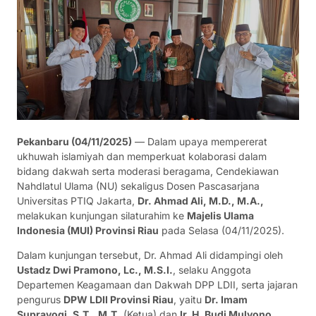
Pekanbaru (04/11/2025)
— Dalam upaya mempererat
ukhuwah islamiyah dan memperkuat kolaborasi dalam
bidang dakwah serta moderasi beragama, Cendekiawan
Nahdlatul Ulama (NU) sekaligus Dosen Pascasarjana
Universitas PTIQ Jakarta,
Dr. Ahmad Ali, M.D., M.A.,
melakukan kunjungan silaturahim ke
Majelis Ulama
Indonesia (MUI) Provinsi Riau
pada Selasa (04/11/2025).
Dalam kunjungan tersebut, Dr. Ahmad Ali didampingi oleh
Ustadz Dwi Pramono, Lc., M.S.I.
, selaku Anggota
Departemen Keagamaan dan Dakwah DPP LDII, serta jajaran
pengurus
DPW LDII Provinsi Riau
, yaitu
Dr. Imam
Suprayogi, S.T., M.T.
(Ketua) dan
Ir. H. Budi Mulyono