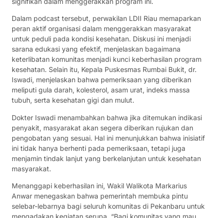
signifikan dalam menggerakkan program ini.
Dalam podcast tersebut, perwakilan LDII Riau memaparkan
peran aktif organisasi dalam menggerakkan masyarakat
untuk peduli pada kondisi kesehatan. Diskusi ini menjadi
sarana edukasi yang efektif, menjelaskan bagaimana
keterlibatan komunitas menjadi kunci keberhasilan program
kesehatan. Selain itu, Kepala Puskesmas Rumbai Bukit, dr.
Iswadi, menjelaskan bahwa pemeriksaan yang diberikan
meliputi gula darah, kolesterol, asam urat, indeks massa
tubuh, serta kesehatan gigi dan mulut.
Dokter Iswadi menambahkan bahwa jika ditemukan indikasi
penyakit, masyarakat akan segera diberikan rujukan dan
pengobatan yang sesuai. Hal ini menunjukkan bahwa inisiatif
ini tidak hanya berhenti pada pemeriksaan, tetapi juga
menjamin tindak lanjut yang berkelanjutan untuk kesehatan
masyarakat.
Menanggapi keberhasilan ini, Wakil Walikota Markarius
Anwar menegaskan bahwa pemerintah membuka pintu
selebar-lebarnya bagi seluruh komunitas di Pekanbaru untuk
mengadakan kegiatan serupa. “Bagi komunitas yang mau