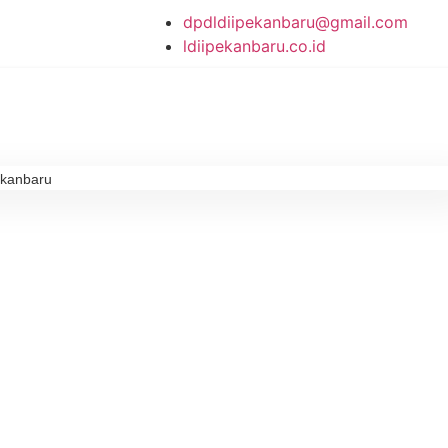
dpdldiipekanbaru@gmail.com
ldiipekanbaru.co.id
ekanbaru