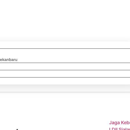
Pekanbaru
Jaga Keb
LDII Sia