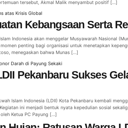
temuan tersebut, Akmal Malik menyambut positif […]
atan Kebangsaan Serta Res
lam Indonesia akan menggelar Musyawarah Nasional (Muna
adi momen penting bagi organisasi untuk menetapkan kepen
antoso, menegaskan bahwa Munas […]
LDII Pekanbaru Sukses Gel
 Islam Indonesia (LDII) Kota Pekanbaru kembali menggela
Kegiatan ini menjadi bentuk nyata kepedulian sosial seka
 oleh Ketua PC Payung […]
n Hujan: Ratusan Warga LD