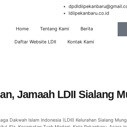
dpdldiipekanbaru@gmail.
ldiipekanbaru.co.id
Home
Tentang Kami
Berita
DIM 0301 GELAR KERJA B
Daftar Website LDII
Kontak Kami
an, Jamaah LDII Sialang 
 Dakwah Islam Indonesia (LDII) Kelurahan Sialang Mungg
itul A’la, Kecamatan Tuah Madani, Kota Pekanbaru. Acara ini