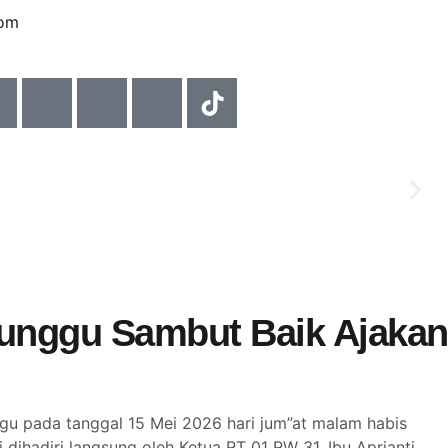
com
AKTI NASIONAL
Munggu Sambut Baik Ajakan
u pada tanggal 15 Mei 2026 hari jum”at malam habis
 dihadiri langsung oleh Ketua RT 01 RW 31, Ibu Aprianti,