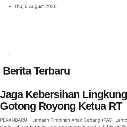
Thu, 6 August 2026
LDII DAN DAN
CLICK HERE
Berita Terbaru
Jaga Kebersihan Lingkung
Gotong Royong Ketua RT
PEKANBARU – Jamaah Pimpinan Anak Cabang (PAC) Lembaga
sholat isha menggelar kegiatan pengajian rutin di Masjid Ba