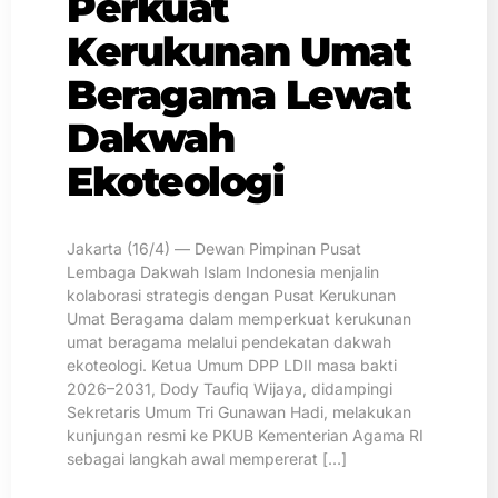
Perkuat
Kerukunan Umat
Beragama Lewat
Dakwah
Ekoteologi
Jakarta (16/4) — Dewan Pimpinan Pusat
Lembaga Dakwah Islam Indonesia menjalin
kolaborasi strategis dengan Pusat Kerukunan
Umat Beragama dalam memperkuat kerukunan
umat beragama melalui pendekatan dakwah
ekoteologi. Ketua Umum DPP LDII masa bakti
2026–2031, Dody Taufiq Wijaya, didampingi
Sekretaris Umum Tri Gunawan Hadi, melakukan
kunjungan resmi ke PKUB Kementerian Agama RI
sebagai langkah awal mempererat […]