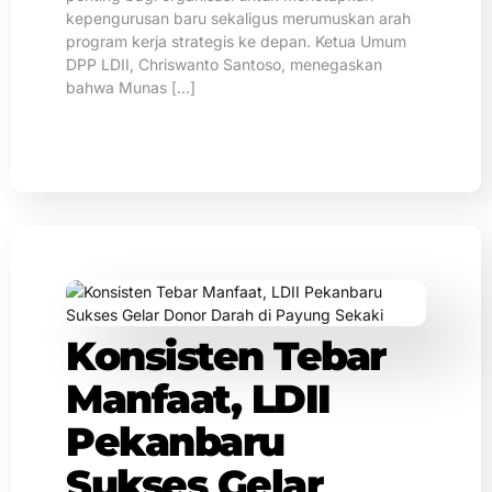
kepengurusan baru sekaligus merumuskan arah
program kerja strategis ke depan. Ketua Umum
DPP LDII, Chriswanto Santoso, menegaskan
bahwa Munas […]
Konsisten Tebar
Manfaat, LDII
Pekanbaru
Sukses Gelar