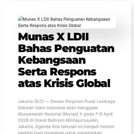
Munas X LDII
Bahas Penguatan
Kebangsaan
Serta Respons
atas Krisis Global
Jakarta (6/3) — Dewan Pimpinan Pusat Lembaga
Dakwah Islam Indonesia akan menggelar
Musyawarah Nasional (Munas) X pada 7–9 April
2026 di Grand Ballroom Minhajurrosyidin,
Jakarta. Agenda lima tahunan ini menjadi momen
penting bagi organisasi untuk menetapkan