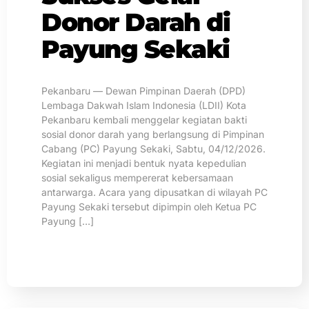
Donor Darah di
Payung Sekaki
Pekanbaru — Dewan Pimpinan Daerah (DPD)
Lembaga Dakwah Islam Indonesia (LDII) Kota
Pekanbaru kembali menggelar kegiatan bakti
sosial donor darah yang berlangsung di Pimpinan
Cabang (PC) Payung Sekaki, Sabtu, 04/12/2026.
Kegiatan ini menjadi bentuk nyata kepedulian
sosial sekaligus mempererat kebersamaan
antarwarga. Acara yang dipusatkan di wilayah PC
Payung Sekaki tersebut dipimpin oleh Ketua PC
Payung […]