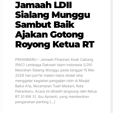
Jamaah LDII
Sialang Munggu
Sambut Baik
Ajakan Gotong
Royong Ketua RT
PEKANBARU – Jamaah Pimpinan Anak Cabang
(PAC) Lembaga Dakwah Islam Indonesia (LDII)
Kelurahan Sialang Munggu pada tanggal 15 Mei
2026 hari jum”at malam habis sholat isha
menggelar kegiatan pengajian rutin di Masjid
Baitul A’la, Kecamatan Tuah Madani, Kota
Pekanbaru. Acara ini dihadiri langsung oleh Ketua
RT 01 RW 31, Ibu Aprianti, yang memberikan
pengarahan penting […]