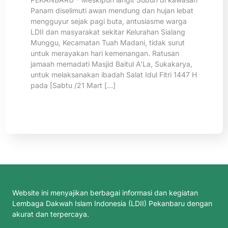
Panam diselimuti awan mendung dan hujan lebat
mengguyur sejak pagi buta, antusiasme warga
LDII dan masyarakat sekitar Kelurahan Sialang
Munggu, Kecamatan Tuah Madani, tidak surut
untuk merayakan hari kemenangan. Ratusan
jamaah memadati Masjid Baitul A’La, Sukakarya,
untuk melaksanakan ibadah Salat Idul Fitri 1447 H
pada [Sabtu /21 Mart […]
Website ini menyajikan berbagai informasi dan kegiatan
Lembaga Dakwah Islam Indonesia (LDII) Pekanbaru dengan
akurat dan terpercaya.