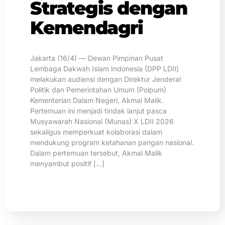
Strategis dengan
Kemendagri
Jakarta (16/4) — Dewan Pimpinan Pusat
Lembaga Dakwah Islam Indonesia (DPP LDII)
melakukan audiensi dengan Direktur Jenderal
Politik dan Pemerintahan Umum (Polpum)
Kementerian Dalam Negeri, Akmal Malik.
Pertemuan ini menjadi tindak lanjut pasca
Musyawarah Nasional (Munas) X LDII 2026
sekaligus memperkuat kolaborasi dalam
mendukung program ketahanan pangan nasional.
Dalam pertemuan tersebut, Akmal Malik
menyambut positif […]