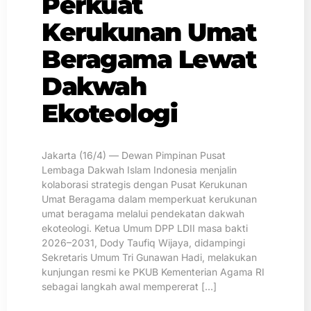
Perkuat
Kerukunan Umat
Beragama Lewat
Dakwah
Ekoteologi
Jakarta (16/4) — Dewan Pimpinan Pusat
Lembaga Dakwah Islam Indonesia menjalin
kolaborasi strategis dengan Pusat Kerukunan
Umat Beragama dalam memperkuat kerukunan
umat beragama melalui pendekatan dakwah
ekoteologi. Ketua Umum DPP LDII masa bakti
2026–2031, Dody Taufiq Wijaya, didampingi
Sekretaris Umum Tri Gunawan Hadi, melakukan
kunjungan resmi ke PKUB Kementerian Agama RI
sebagai langkah awal mempererat […]