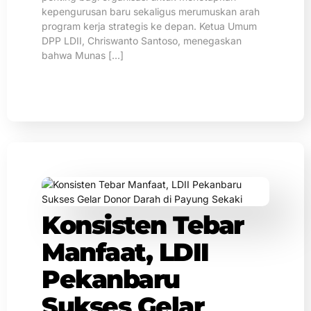
kepengurusan baru sekaligus merumuskan arah
program kerja strategis ke depan. Ketua Umum
DPP LDII, Chriswanto Santoso, menegaskan
bahwa Munas […]
Konsisten Tebar
Manfaat, LDII
Pekanbaru
Sukses Gelar