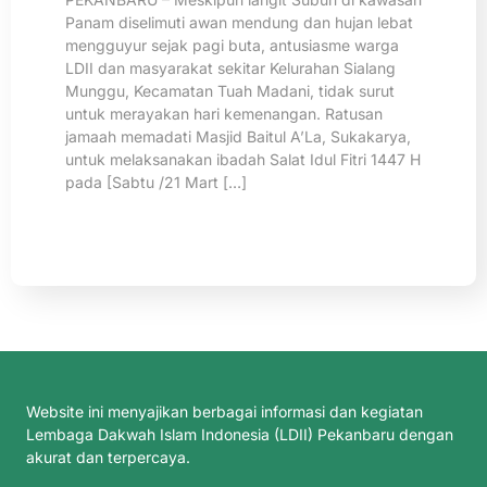
Panam diselimuti awan mendung dan hujan lebat
mengguyur sejak pagi buta, antusiasme warga
LDII dan masyarakat sekitar Kelurahan Sialang
Munggu, Kecamatan Tuah Madani, tidak surut
untuk merayakan hari kemenangan. Ratusan
jamaah memadati Masjid Baitul A’La, Sukakarya,
untuk melaksanakan ibadah Salat Idul Fitri 1447 H
pada [Sabtu /21 Mart […]
Website ini menyajikan berbagai informasi dan kegiatan
Lembaga Dakwah Islam Indonesia (LDII) Pekanbaru dengan
akurat dan terpercaya.