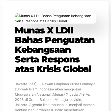
Munas X LDII
Bahas Penguatan
Kebangsaan
Serta Respons
atas Krisis Global
Jakarta (6/3) — Dewan Pimpinan Pusat Lembaga
Dakwah Islam Indonesia akan menggelar
Musyawarah Nasional (Munas) X pada 7–9 April
2026 di Grand Ballroom Minhajurrosyidin,
Jakarta. Agenda lima tahunan ini menjadi momen
penting bagi organisasi untuk menetapkan