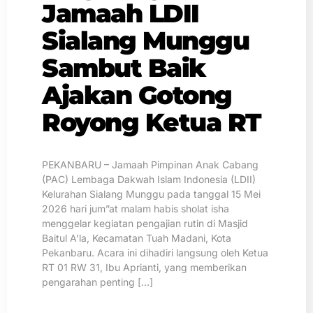
Jamaah LDII
Sialang Munggu
Sambut Baik
Ajakan Gotong
Royong Ketua RT
PEKANBARU – Jamaah Pimpinan Anak Cabang
(PAC) Lembaga Dakwah Islam Indonesia (LDII)
Kelurahan Sialang Munggu pada tanggal 15 Mei
2026 hari jum”at malam habis sholat isha
menggelar kegiatan pengajian rutin di Masjid
Baitul A’la, Kecamatan Tuah Madani, Kota
Pekanbaru. Acara ini dihadiri langsung oleh Ketua
RT 01 RW 31, Ibu Aprianti, yang memberikan
pengarahan penting […]