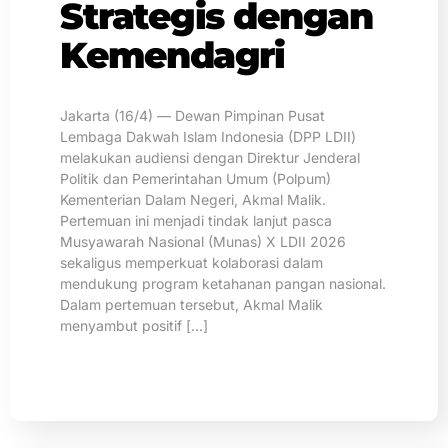
Strategis dengan
Kemendagri
Jakarta (16/4) — Dewan Pimpinan Pusat
Lembaga Dakwah Islam Indonesia (DPP LDII)
melakukan audiensi dengan Direktur Jenderal
Politik dan Pemerintahan Umum (Polpum)
Kementerian Dalam Negeri, Akmal Malik.
Pertemuan ini menjadi tindak lanjut pasca
Musyawarah Nasional (Munas) X LDII 2026
sekaligus memperkuat kolaborasi dalam
mendukung program ketahanan pangan nasional.
Dalam pertemuan tersebut, Akmal Malik
menyambut positif […]