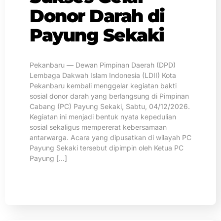
Donor Darah di
Payung Sekaki
Pekanbaru — Dewan Pimpinan Daerah (DPD)
Lembaga Dakwah Islam Indonesia (LDII) Kota
Pekanbaru kembali menggelar kegiatan bakti
sosial donor darah yang berlangsung di Pimpinan
Cabang (PC) Payung Sekaki, Sabtu, 04/12/2026.
Kegiatan ini menjadi bentuk nyata kepedulian
sosial sekaligus mempererat kebersamaan
antarwarga. Acara yang dipusatkan di wilayah PC
Payung Sekaki tersebut dipimpin oleh Ketua PC
Payung […]