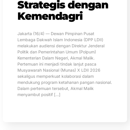
Strategis dengan
Kemendagri
Jakarta (16/4) — Dewan Pimpinan Pusat
Lembaga Dakwah Islam Indonesia (DPP LDII)
melakukan audiensi dengan Direktur Jenderal
Politik dan Pemerintahan Umum (Polpum)
Kementerian Dalam Negeri, Akmal Malik.
Pertemuan ini menjadi tindak lanjut pasca
Musyawarah Nasional (Munas) X LDII 2026
sekaligus memperkuat kolaborasi dalam
mendukung program ketahanan pangan nasional.
Dalam pertemuan tersebut, Akmal Malik
menyambut positif […]