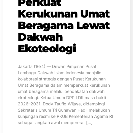
Perkuat
Kerukunan Umat
Beragama Lewat
Dakwah
Ekoteologi
Jakarta (16/4) — Dewan Pimpinan Pusat
Lembaga Dakwah Islam Indonesia menjalin
kolaborasi strategis dengan Pusat Kerukunan
Umat Beragama dalam memperkuat kerukunan
umat beragama melalui pendekatan dakwah
ekoteologi. Ketua Umum DPP LDII masa bakti
2026–2031, Dody Taufiq Wijaya, didampingi
Sekretaris Umum Tri Gunawan Hadi, melakukan
kunjungan resmi ke PKUB Kementerian Agama RI
sebagai langkah awal mempererat […]