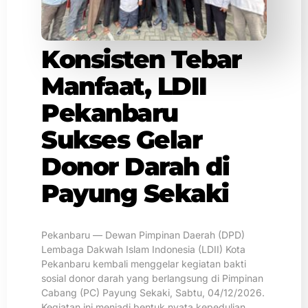
Konsisten Tebar
Manfaat, LDII
Pekanbaru
Sukses Gelar
Donor Darah di
Payung Sekaki
Pekanbaru — Dewan Pimpinan Daerah (DPD)
Lembaga Dakwah Islam Indonesia (LDII) Kota
Pekanbaru kembali menggelar kegiatan bakti
sosial donor darah yang berlangsung di Pimpinan
Cabang (PC) Payung Sekaki, Sabtu, 04/12/2026.
Kegiatan ini menjadi bentuk nyata kepedulian