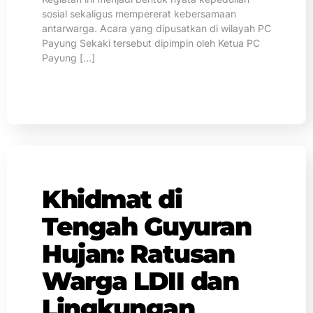
sosial sekaligus mempererat kebersamaan
antarwarga. Acara yang dipusatkan di wilayah PC
Payung Sekaki tersebut dipimpin oleh Ketua PC
Payung […]
Khidmat di
Tengah Guyuran
Hujan: Ratusan
Warga LDII dan
Lingkungan