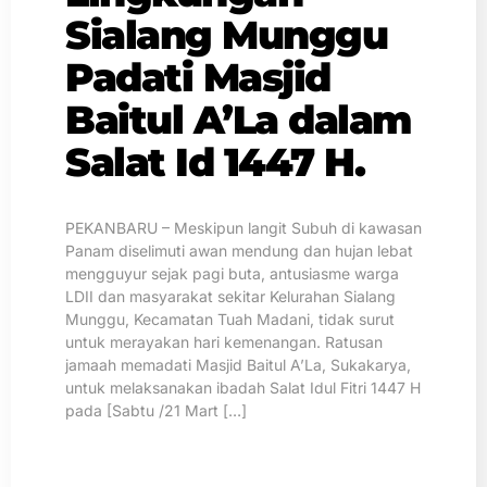
Sialang Munggu
Padati Masjid
Baitul A’La dalam
Salat Id 1447 H.
PEKANBARU – Meskipun langit Subuh di kawasan
Panam diselimuti awan mendung dan hujan lebat
mengguyur sejak pagi buta, antusiasme warga
LDII dan masyarakat sekitar Kelurahan Sialang
Munggu, Kecamatan Tuah Madani, tidak surut
untuk merayakan hari kemenangan. Ratusan
jamaah memadati Masjid Baitul A’La, Sukakarya,
untuk melaksanakan ibadah Salat Idul Fitri 1447 H
pada [Sabtu /21 Mart […]