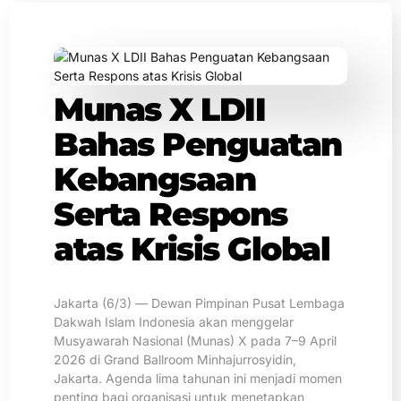
Munas X LDII
Bahas Penguatan
Kebangsaan
Serta Respons
atas Krisis Global
Jakarta (6/3) — Dewan Pimpinan Pusat Lembaga
Dakwah Islam Indonesia akan menggelar
Musyawarah Nasional (Munas) X pada 7–9 April
2026 di Grand Ballroom Minhajurrosyidin,
Jakarta. Agenda lima tahunan ini menjadi momen
penting bagi organisasi untuk menetapkan