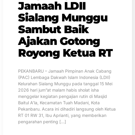
Jamaah LDII
Sialang Munggu
Sambut Baik
Ajakan Gotong
Royong Ketua RT
PEKANBARU – Jamaah Pimpinan Anak Cabang
(PAC) Lembaga Dakwah Islam Indonesia (LDII)
Kelurahan Sialang Munggu pada tanggal 15 Mei
2026 hari jum”at malam habis sholat isha
menggelar kegiatan pengajian rutin di Masjid
Baitul A’la, Kecamatan Tuah Madani, Kota
Pekanbaru. Acara ini dihadiri langsung oleh Ketua
RT 01 RW 31, Ibu Aprianti, yang memberikan
pengarahan penting […]