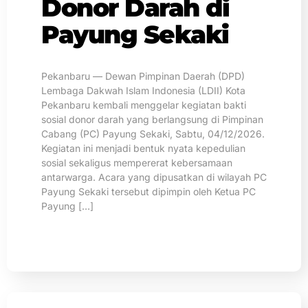
Donor Darah di
Payung Sekaki
Pekanbaru — Dewan Pimpinan Daerah (DPD)
Lembaga Dakwah Islam Indonesia (LDII) Kota
Pekanbaru kembali menggelar kegiatan bakti
sosial donor darah yang berlangsung di Pimpinan
Cabang (PC) Payung Sekaki, Sabtu, 04/12/2026.
Kegiatan ini menjadi bentuk nyata kepedulian
sosial sekaligus mempererat kebersamaan
antarwarga. Acara yang dipusatkan di wilayah PC
Payung Sekaki tersebut dipimpin oleh Ketua PC
Payung […]