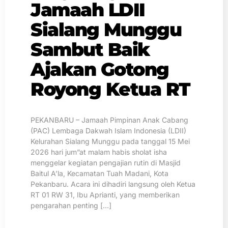
Jamaah LDII
Sialang Munggu
Sambut Baik
Ajakan Gotong
Royong Ketua RT
PEKANBARU – Jamaah Pimpinan Anak Cabang
(PAC) Lembaga Dakwah Islam Indonesia (LDII)
Kelurahan Sialang Munggu pada tanggal 15 Mei
2026 hari jum”at malam habis sholat isha
menggelar kegiatan pengajian rutin di Masjid
Baitul A’la, Kecamatan Tuah Madani, Kota
Pekanbaru. Acara ini dihadiri langsung oleh Ketua
RT 01 RW 31, Ibu Aprianti, yang memberikan
pengarahan penting […]