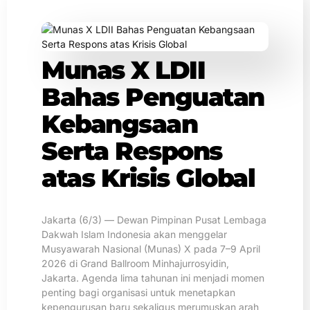
Munas X LDII
Bahas Penguatan
Kebangsaan
Serta Respons
atas Krisis Global
Jakarta (6/3) — Dewan Pimpinan Pusat Lembaga
Dakwah Islam Indonesia akan menggelar
Musyawarah Nasional (Munas) X pada 7–9 April
2026 di Grand Ballroom Minhajurrosyidin,
Jakarta. Agenda lima tahunan ini menjadi momen
penting bagi organisasi untuk menetapkan
kepengurusan baru sekaligus merumuskan arah