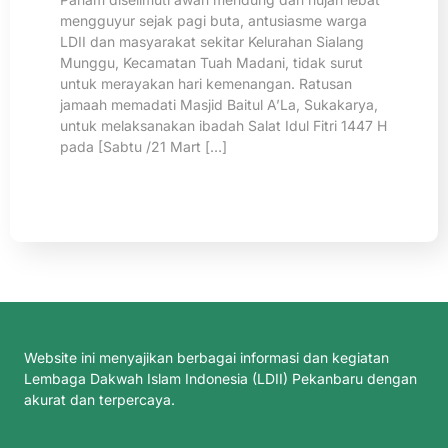
mengguyur sejak pagi buta, antusiasme warga
LDII dan masyarakat sekitar Kelurahan Sialang
Munggu, Kecamatan Tuah Madani, tidak surut
untuk merayakan hari kemenangan. Ratusan
jamaah memadati Masjid Baitul A’La, Sukakarya,
untuk melaksanakan ibadah Salat Idul Fitri 1447 H
pada [Sabtu /21 Mart […]
Website ini menyajikan berbagai informasi dan kegiatan
Lembaga Dakwah Islam Indonesia (LDII) Pekanbaru dengan
akurat dan terpercaya.