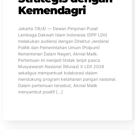
Kemendagri
Jakarta (16/4) — Dewan Pimpinan Pusat
Lembaga Dakwah Islam Indonesia (DPP LDII)
melakukan audiensi dengan Direktur Jenderal
Politik dan Pemerintahan Umum (Polpum)
Kementerian Dalam Negeri, Akmal Malik.
Pertemuan ini menjadi tindak lanjut pasca
Musyawarah Nasional (Munas) X LDII 2026
sekaligus memperkuat kolaborasi dalam
mendukung program ketahanan pangan nasional.
Dalam pertemuan tersebut, Akmal Malik
menyambut positif […]