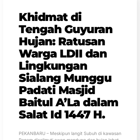
Khidmat di
Tengah Guyuran
Hujan: Ratusan
Warga LDII dan
Lingkungan
Sialang Munggu
Padati Masjid
Baitul A’La dalam
Salat Id 1447 H.
PEKANBARU – Meskipun langit Subuh di kawasan
Panam diselimuti awan mendung dan hujan lebat