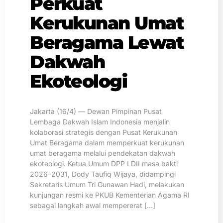
Perkuat
Kerukunan Umat
Beragama Lewat
Dakwah
Ekoteologi
Jakarta (16/4) — Dewan Pimpinan Pusat
Lembaga Dakwah Islam Indonesia menjalin
kolaborasi strategis dengan Pusat Kerukunan
Umat Beragama dalam memperkuat kerukunan
umat beragama melalui pendekatan dakwah
ekoteologi. Ketua Umum DPP LDII masa bakti
2026–2031, Dody Taufiq Wijaya, didampingi
Sekretaris Umum Tri Gunawan Hadi, melakukan
kunjungan resmi ke PKUB Kementerian Agama RI
sebagai langkah awal mempererat […]