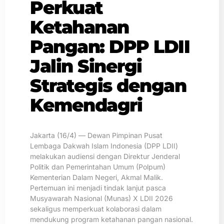
Perkuat
Ketahanan
Pangan: DPP LDII
Jalin Sinergi
Strategis dengan
Kemendagri
Jakarta (16/4) — Dewan Pimpinan Pusat
Lembaga Dakwah Islam Indonesia (DPP LDII)
melakukan audiensi dengan Direktur Jenderal
Politik dan Pemerintahan Umum (Polpum)
Kementerian Dalam Negeri, Akmal Malik.
Pertemuan ini menjadi tindak lanjut pasca
Musyawarah Nasional (Munas) X LDII 2026
sekaligus memperkuat kolaborasi dalam
mendukung program ketahanan pangan nasional.