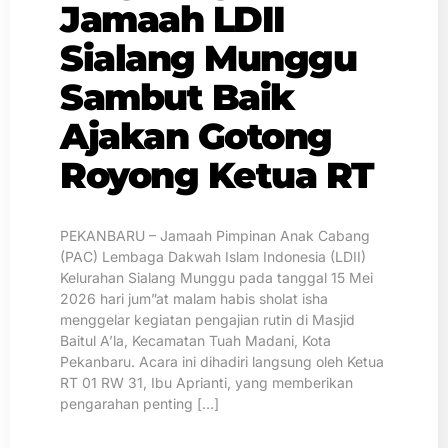
Jamaah LDII
Sialang Munggu
Sambut Baik
Ajakan Gotong
Royong Ketua RT
PEKANBARU – Jamaah Pimpinan Anak Cabang
(PAC) Lembaga Dakwah Islam Indonesia (LDII)
Kelurahan Sialang Munggu pada tanggal 15 Mei
2026 hari jum”at malam habis sholat isha
menggelar kegiatan pengajian rutin di Masjid
Baitul A’la, Kecamatan Tuah Madani, Kota
Pekanbaru. Acara ini dihadiri langsung oleh Ketua
RT 01 RW 31, Ibu Aprianti, yang memberikan
pengarahan penting […]