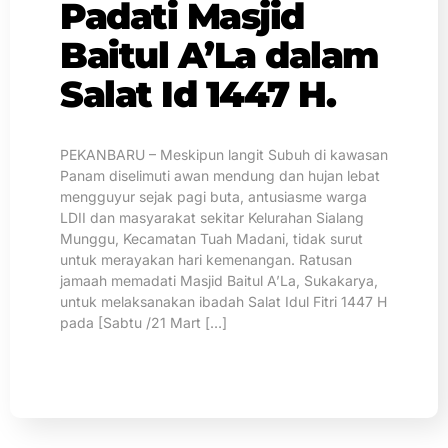
Padati Masjid
Baitul A’La dalam
Salat Id 1447 H.
PEKANBARU – Meskipun langit Subuh di kawasan
Panam diselimuti awan mendung dan hujan lebat
mengguyur sejak pagi buta, antusiasme warga
LDII dan masyarakat sekitar Kelurahan Sialang
Munggu, Kecamatan Tuah Madani, tidak surut
untuk merayakan hari kemenangan. Ratusan
jamaah memadati Masjid Baitul A’La, Sukakarya,
untuk melaksanakan ibadah Salat Idul Fitri 1447 H
pada [Sabtu /21 Mart […]