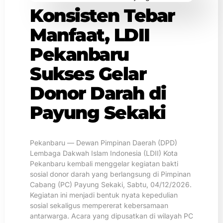
Konsisten Tebar
Manfaat, LDII
Pekanbaru
Sukses Gelar
Donor Darah di
Payung Sekaki
Pekanbaru — Dewan Pimpinan Daerah (DPD)
Lembaga Dakwah Islam Indonesia (LDII) Kota
Pekanbaru kembali menggelar kegiatan bakti
sosial donor darah yang berlangsung di Pimpinan
Cabang (PC) Payung Sekaki, Sabtu, 04/12/2026.
Kegiatan ini menjadi bentuk nyata kepedulian
sosial sekaligus mempererat kebersamaan
antarwarga. Acara yang dipusatkan di wilayah PC