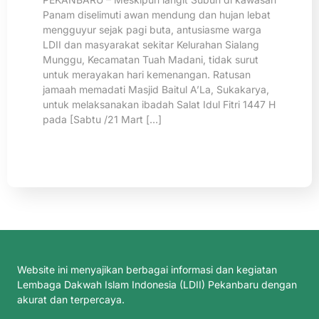
Panam diselimuti awan mendung dan hujan lebat
mengguyur sejak pagi buta, antusiasme warga
LDII dan masyarakat sekitar Kelurahan Sialang
Munggu, Kecamatan Tuah Madani, tidak surut
untuk merayakan hari kemenangan. Ratusan
jamaah memadati Masjid Baitul A’La, Sukakarya,
untuk melaksanakan ibadah Salat Idul Fitri 1447 H
pada [Sabtu /21 Mart […]
Website ini menyajikan berbagai informasi dan kegiatan
Lembaga Dakwah Islam Indonesia (LDII) Pekanbaru dengan
akurat dan terpercaya.