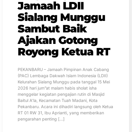
Jamaah LDII
Sialang Munggu
Sambut Baik
Ajakan Gotong
Royong Ketua RT
PEKANBARU – Jamaah Pimpinan Anak Cabang
(PAC) Lembaga Dakwah Islam Indonesia (LDII)
Kelurahan Sialang Munggu pada tanggal 15 Mei
2026 hari jum”at malam habis sholat isha
menggelar kegiatan pengajian rutin di Masjid
Baitul A’la, Kecamatan Tuah Madani, Kota
Pekanbaru. Acara ini dihadiri langsung oleh Ketua
RT 01 RW 31, Ibu Aprianti, yang memberikan
pengarahan penting […]