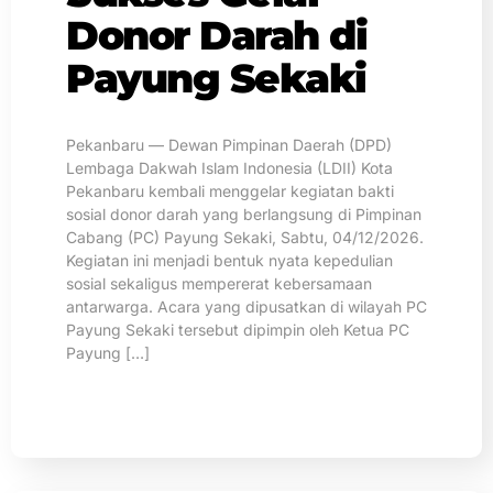
Donor Darah di
Payung Sekaki
Pekanbaru — Dewan Pimpinan Daerah (DPD)
Lembaga Dakwah Islam Indonesia (LDII) Kota
Pekanbaru kembali menggelar kegiatan bakti
sosial donor darah yang berlangsung di Pimpinan
Cabang (PC) Payung Sekaki, Sabtu, 04/12/2026.
Kegiatan ini menjadi bentuk nyata kepedulian
sosial sekaligus mempererat kebersamaan
antarwarga. Acara yang dipusatkan di wilayah PC
Payung Sekaki tersebut dipimpin oleh Ketua PC
Payung […]