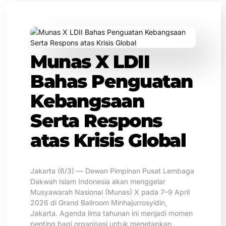
Munas X LDII
Bahas Penguatan
Kebangsaan
Serta Respons
atas Krisis Global
Jakarta (6/3) — Dewan Pimpinan Pusat Lembaga
Dakwah Islam Indonesia akan menggelar
Musyawarah Nasional (Munas) X pada 7–9 April
2026 di Grand Ballroom Minhajurrosyidin,
Jakarta. Agenda lima tahunan ini menjadi momen
penting bagi organisasi untuk menetapkan