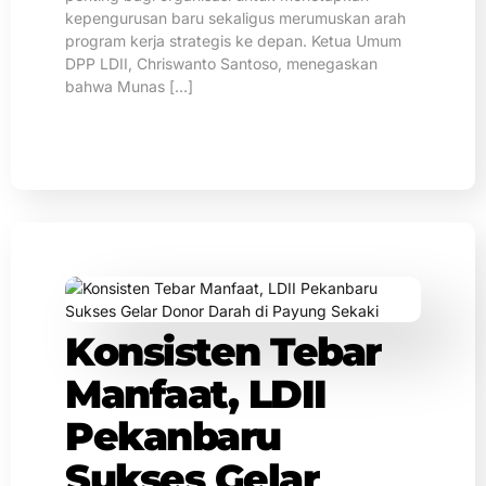
kepengurusan baru sekaligus merumuskan arah
program kerja strategis ke depan. Ketua Umum
DPP LDII, Chriswanto Santoso, menegaskan
bahwa Munas […]
Konsisten Tebar
Manfaat, LDII
Pekanbaru
Sukses Gelar