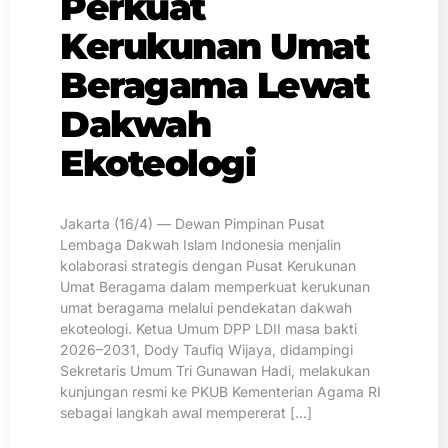
Perkuat
Kerukunan Umat
Beragama Lewat
Dakwah
Ekoteologi
Jakarta (16/4) — Dewan Pimpinan Pusat
Lembaga Dakwah Islam Indonesia menjalin
kolaborasi strategis dengan Pusat Kerukunan
Umat Beragama dalam memperkuat kerukunan
umat beragama melalui pendekatan dakwah
ekoteologi. Ketua Umum DPP LDII masa bakti
2026–2031, Dody Taufiq Wijaya, didampingi
Sekretaris Umum Tri Gunawan Hadi, melakukan
kunjungan resmi ke PKUB Kementerian Agama RI
sebagai langkah awal mempererat […]