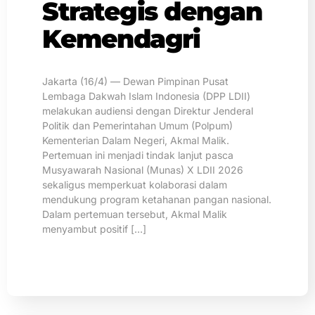
Strategis dengan
Kemendagri
Jakarta (16/4) — Dewan Pimpinan Pusat
Lembaga Dakwah Islam Indonesia (DPP LDII)
melakukan audiensi dengan Direktur Jenderal
Politik dan Pemerintahan Umum (Polpum)
Kementerian Dalam Negeri, Akmal Malik.
Pertemuan ini menjadi tindak lanjut pasca
Musyawarah Nasional (Munas) X LDII 2026
sekaligus memperkuat kolaborasi dalam
mendukung program ketahanan pangan nasional.
Dalam pertemuan tersebut, Akmal Malik
menyambut positif […]