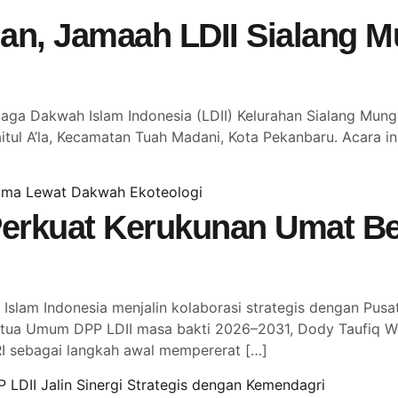
an, Jamaah LDII Sialang 
 Dakwah Islam Indonesia (LDII) Kelurahan Sialang Mungg
itul A’la, Kecamatan Tuah Madani, Kota Pekanbaru. Acara ini
erkuat Kerukunan Umat B
slam Indonesia menjalin kolaborasi strategis dengan Pu
tua Umum DPP LDII masa bakti 2026–2031, Dody Taufiq Wi
I sebagai langkah awal mempererat […]