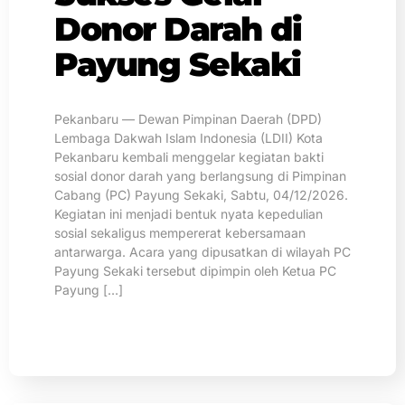
Donor Darah di
Payung Sekaki
Pekanbaru — Dewan Pimpinan Daerah (DPD)
Lembaga Dakwah Islam Indonesia (LDII) Kota
Pekanbaru kembali menggelar kegiatan bakti
sosial donor darah yang berlangsung di Pimpinan
Cabang (PC) Payung Sekaki, Sabtu, 04/12/2026.
Kegiatan ini menjadi bentuk nyata kepedulian
sosial sekaligus mempererat kebersamaan
antarwarga. Acara yang dipusatkan di wilayah PC
Payung Sekaki tersebut dipimpin oleh Ketua PC
Payung […]