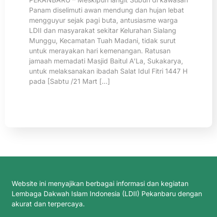
Panam diselimuti awan mendung dan hujan lebat
mengguyur sejak pagi buta, antusiasme warga
LDII dan masyarakat sekitar Kelurahan Sialang
Munggu, Kecamatan Tuah Madani, tidak surut
untuk merayakan hari kemenangan. Ratusan
jamaah memadati Masjid Baitul A’La, Sukakarya,
untuk melaksanakan ibadah Salat Idul Fitri 1447 H
pada [Sabtu /21 Mart […]
Website ini menyajikan berbagai informasi dan kegiatan
Lembaga Dakwah Islam Indonesia (LDII) Pekanbaru dengan
akurat dan terpercaya.