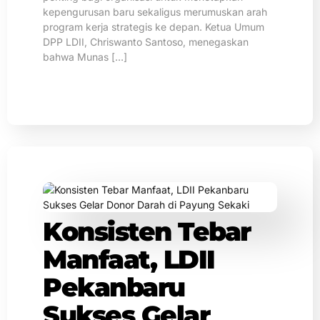
kepengurusan baru sekaligus merumuskan arah
program kerja strategis ke depan. Ketua Umum
DPP LDII, Chriswanto Santoso, menegaskan
bahwa Munas […]
Konsisten Tebar
Manfaat, LDII
Pekanbaru
Sukses Gelar