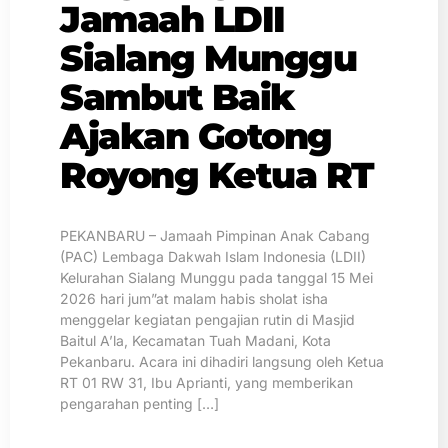
Jamaah LDII
Sialang Munggu
Sambut Baik
Ajakan Gotong
Royong Ketua RT
PEKANBARU – Jamaah Pimpinan Anak Cabang
(PAC) Lembaga Dakwah Islam Indonesia (LDII)
Kelurahan Sialang Munggu pada tanggal 15 Mei
2026 hari jum”at malam habis sholat isha
menggelar kegiatan pengajian rutin di Masjid
Baitul A’la, Kecamatan Tuah Madani, Kota
Pekanbaru. Acara ini dihadiri langsung oleh Ketua
RT 01 RW 31, Ibu Aprianti, yang memberikan
pengarahan penting […]