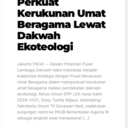
Perkuat
Kerukunan Umat
Beragama Lewat
Dakwah
Ekoteologi
Jakarta (16/4) — Dewan Pimpinan Pusat
Lembaga Dakwah Islam Indonesia menjalin
kolaborasi strategis dengan Pusat Kerukunan
Umat Beragama dalam memperkuat kerukunan
umat beragama melalui pendekatan dakwah
ekoteologi. Ketua Umum DPP LDII masa bakti
2026–2031, Dody Taufiq Wijaya, didampingi
Sekretaris Umum Tri Gunawan Hadi, melakukan
kunjungan resmi ke PKUB Kementerian Agama RI
sebagai langkah awal mempererat […]