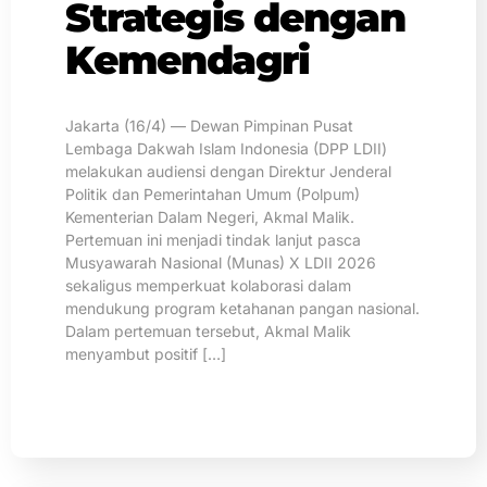
Strategis dengan
Kemendagri
Jakarta (16/4) — Dewan Pimpinan Pusat
Lembaga Dakwah Islam Indonesia (DPP LDII)
melakukan audiensi dengan Direktur Jenderal
Politik dan Pemerintahan Umum (Polpum)
Kementerian Dalam Negeri, Akmal Malik.
Pertemuan ini menjadi tindak lanjut pasca
Musyawarah Nasional (Munas) X LDII 2026
sekaligus memperkuat kolaborasi dalam
mendukung program ketahanan pangan nasional.
Dalam pertemuan tersebut, Akmal Malik
menyambut positif […]