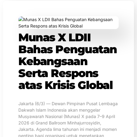
Munas X LDII
Bahas Penguatan
Kebangsaan
Serta Respons
atas Krisis Global
Jakarta (6/3) — Dewan Pimpinan Pusat Lembaga
Dakwah Islam Indonesia akan menggelar
Musyawarah Nasional (Munas) X pada 7–9 April
2026 di Grand Ballroom Minhajurrosyidin,
Jakarta. Agenda lima tahunan ini menjadi momen
penting bagi organisasi untuk menetapkan