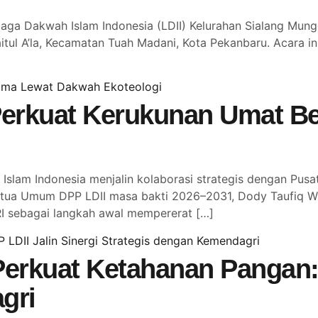
 Dakwah Islam Indonesia (LDII) Kelurahan Sialang Mungg
itul A’la, Kecamatan Tuah Madani, Kota Pekanbaru. Acara ini
erkuat Kerukunan Umat B
slam Indonesia menjalin kolaborasi strategis dengan Pu
tua Umum DPP LDII masa bakti 2026–2031, Dody Taufiq Wi
I sebagai langkah awal mempererat […]
erkuat Ketahanan Pangan: 
gri