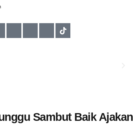
m
L
Munggu Sambut Baik Ajakan